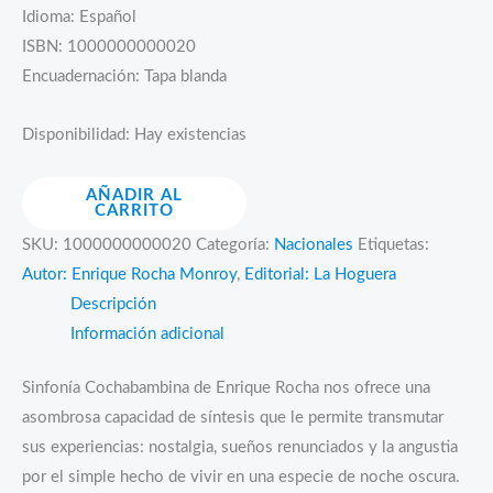
Idioma: Español
ISBN: 1000000000020
Encuadernación: Tapa blanda
Disponibilidad:
Hay existencias
Sinfonía
AÑADIR AL
CARRITO
cochabambina
SKU:
1000000000020
Categoría:
Nacionales
Etiquetas:
cantidad
Autor: Enrique Rocha Monroy
,
Editorial: La Hoguera
Descripción
Información adicional
Sinfonía Cochabambina de Enrique Rocha nos ofrece una
asombrosa capacidad de síntesis que le permite transmutar
sus experiencias: nostalgia, sueños renunciados y la angustia
por el simple hecho de vivir en una especie de noche oscura.