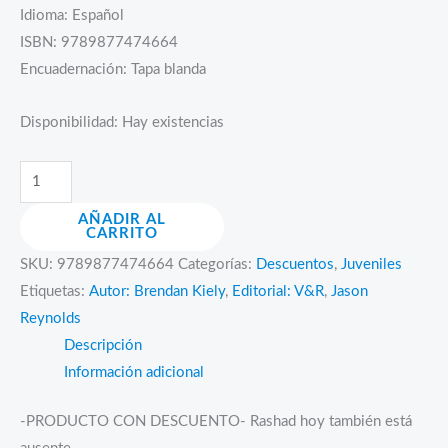
Idioma: Español
Bs.106.00.
Bs.53.00.
ISBN: 9789877474664
Encuadernación: Tapa blanda
Disponibilidad:
Hay existencias
Chicos
típicamente
AÑADIR AL
americanos
CARRITO
cantidad
SKU:
9789877474664
Categorías:
Descuentos
,
Juveniles
Etiquetas:
Autor: Brendan Kiely
,
Editorial: V&R
,
Jason
Reynolds
Descripción
Información adicional
-PRODUCTO CON DESCUENTO- Rashad hoy también está