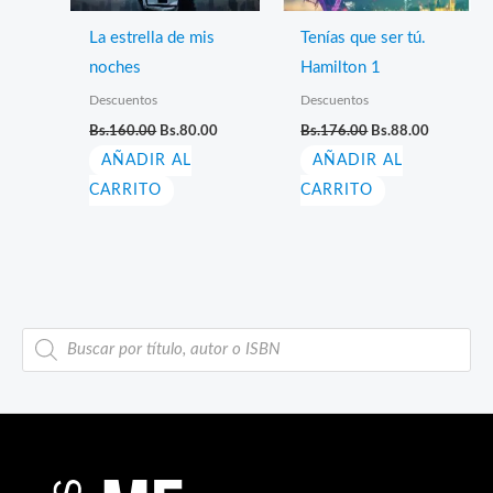
La estrella de mis
Tenías que ser tú.
noches
Hamilton 1
Descuentos
Descuentos
El
El
El
El
Bs.
160.00
Bs.
80.00
Bs.
176.00
Bs.
88.00
precio
precio
precio
precio
AÑADIR AL
original
actual
AÑADIR AL
original
actual
era:
es:
era:
es:
CARRITO
CARRITO
Bs.160.00.
Bs.80.00.
Bs.176.00.
Bs.88.00.
B
ú
s
q
u
e
d
a
d
e
p