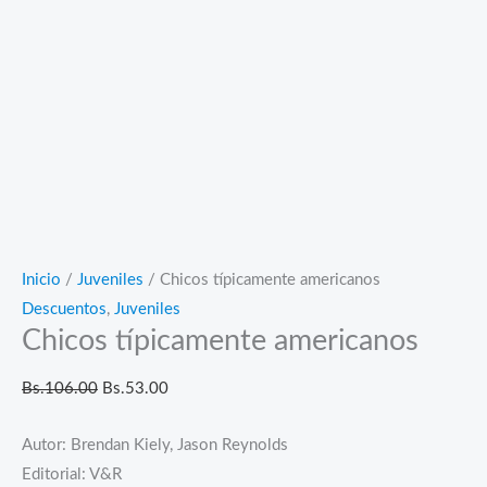
Inicio
/
Juveniles
/ Chicos típicamente americanos
Descuentos
,
Juveniles
Chicos típicamente americanos
El
El
Bs.
106.00
Bs.
53.00
precio
precio
Autor: Brendan Kiely, Jason Reynolds
original
actual
Editorial: V&R
era:
es: