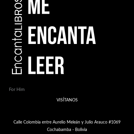
r
o
d
u
c
t
o
s
For Him
VISÍTANOS
Calle Colombia entre Aurelio Meleán y Julio Arauco #1069
Cochabamba - Bolivia