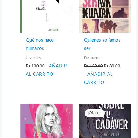
Qué nos hace
Quienes solíamos
humanos
ser
Juveniles
Descuentos
El
El
Bs.
100.00
AÑADIR
Bs.
160.00
Bs.
80.00
precio
precio
AL CARRITO
AÑADIR AL
original
actual
era:
es:
CARRITO
Bs.160.00.
Bs.80.00.
¡Oferta!