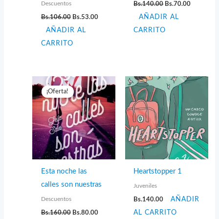
El
El
Descuentos
Bs.
140.00
Bs.
70.00
precio
precio
El
El
Bs.
106.00
Bs.
53.00
AÑADIR AL
original
actual
precio
precio
era:
es:
AÑADIR AL
original
actual
CARRITO
Bs.140.00.
Bs.70.00.
era:
es:
CARRITO
Bs.106.00.
Bs.53.00.
¡Oferta!
Esta noche las
Heartstopper 1
calles son nuestras
Juveniles
Descuentos
Bs.
140.00
AÑADIR
El
El
Bs.
160.00
Bs.
80.00
AL CARRITO
precio
precio