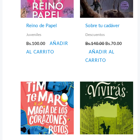
Reino de Papel
Sobre tu cadáver
Juveniles
Descuentos
El
El
Bs.
100.00
AÑADIR
Bs.
140.00
Bs.
70.00
precio
precio
AL CARRITO
AÑADIR AL
original
actual
era:
es:
CARRITO
Bs.140.00.
Bs.70.00.