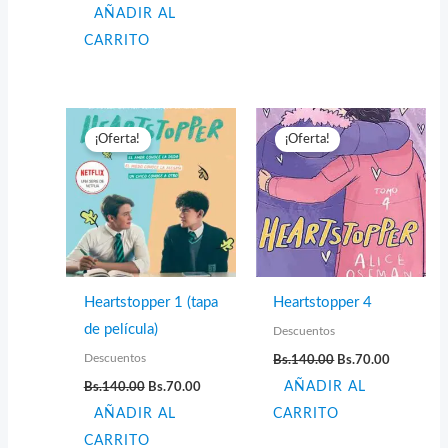
AÑADIR AL
original
actual
era:
es:
CARRITO
Bs.160.00.
Bs.80.00.
¡Oferta!
¡Oferta!
Heartstopper 1 (tapa
Heartstopper 4
de película)
Descuentos
El
El
Descuentos
Bs.
140.00
Bs.
70.00
precio
precio
El
El
Bs.
140.00
Bs.
70.00
AÑADIR AL
original
actual
precio
precio
era:
es:
AÑADIR AL
original
actual
CARRITO
Bs.140.00.
Bs.70.00.
era:
es:
CARRITO
Bs.140.00.
Bs.70.00.