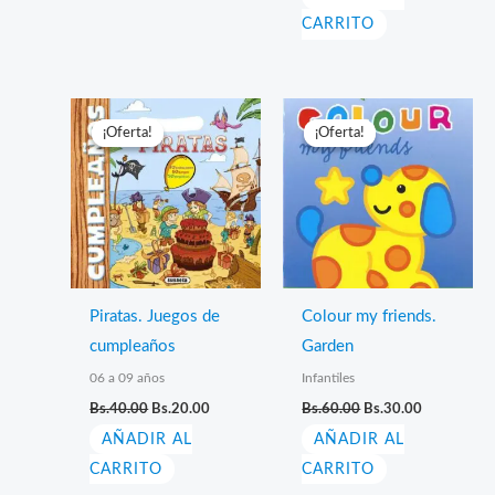
era:
es:
CARRITO
Bs.140.00.
Bs.70.00.
¡Oferta!
¡Oferta!
¡Oferta!
¡Oferta!
Piratas. Juegos de
Colour my friends.
cumpleaños
Garden
06 a 09 años
Infantiles
El
El
El
El
Bs.
40.00
Bs.
20.00
Bs.
60.00
Bs.
30.00
precio
precio
precio
precio
AÑADIR AL
original
actual
AÑADIR AL
original
actual
era:
es:
era:
es:
CARRITO
CARRITO
Bs.40.00.
Bs.20.00.
Bs.60.00.
Bs.30.00.