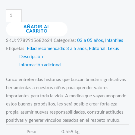
Cuentos
que
AÑADIR AL
enriquecen
CARRITO
los
SKU:
9789915682624
Categorías:
03 a 05 años
,
Infantiles
buenos
Etiquetas:
Edad recomendada: 3 a 5 años
,
Editorial: Lexus
propósitos
Descripción
cantidad
Información adicional
Cinco entretenidas historias que buscan brindar significativas
herramientas a nuestros niños para aprender valores
importantes para toda la vida. A medida que vayan adoptando
estos buenos propósitos, les será posible crear fortaleza
propia, asumir nuevas responsabilidades, construir actitudes
positivas y generar vínculos basados en el respeto mutuo.
Peso
0.559 kg