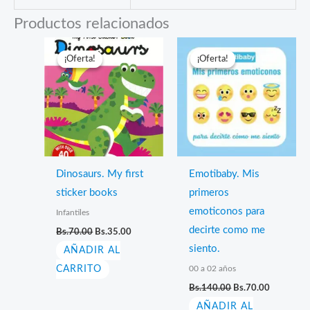
Productos relacionados
¡Oferta!
¡Oferta!
¡Oferta!
¡Oferta!
Dinosaurs. My first
Emotibaby. Mis
sticker books
primeros
emoticonos para
Infantiles
El
El
decirte como me
Bs.
70.00
Bs.
35.00
precio
precio
siento.
AÑADIR AL
original
actual
era:
es:
00 a 02 años
CARRITO
Bs.70.00.
Bs.35.00.
El
El
Bs.
140.00
Bs.
70.00
precio
precio
AÑADIR AL
original
actual