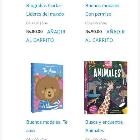
Biografías Cortas.
Buenos modales.
Líderes del mundo
Con permiso
06 a 09 años
03 a 05 años
Bs.
80.00
AÑADIR
Bs.
90.00
AÑADIR
AL CARRITO
AL CARRITO
Buenos modales. Te
Busca y encuentra.
amo
Animales
03 a 05 años
06 a 09 años