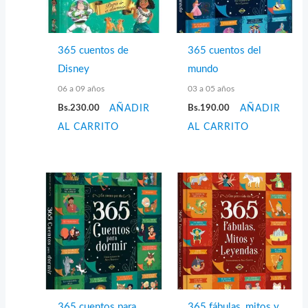
365 cuentos de
365 cuentos del
Disney
mundo
06 a 09 años
03 a 05 años
Bs.
230.00
AÑADIR
Bs.
190.00
AÑADIR
AL CARRITO
AL CARRITO
365 cuentos para
365 fábulas, mitos y