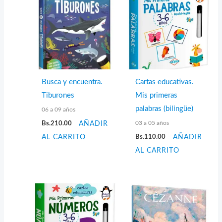
Busca y encuentra.
Cartas educativas.
Tiburones
Mis primeras
palabras (bilingüe)
06 a 09 años
03 a 05 años
Bs.
210.00
AÑADIR
AL CARRITO
Bs.
110.00
AÑADIR
AL CARRITO