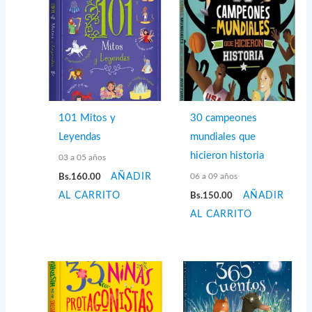
101 Mitos y
30 campeones
Leyendas
mundiales que
hicieron historia
03 a 05 años
06 a 09 años
Bs.
160.00
AÑADIR
AL CARRITO
Bs.
150.00
AÑADIR
AL CARRITO