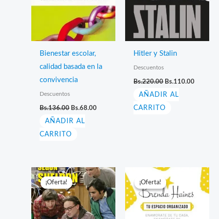
Bienestar escolar,
Hitler y Stalin
calidad basada en la
Descuentos
El
El
convivencia
Bs.
220.00
Bs.
110.00
precio
precio
Descuentos
AÑADIR AL
original
actual
era:
es:
El
El
Bs.
136.00
Bs.
68.00
CARRITO
Bs.220.00.
Bs.110.
precio
precio
AÑADIR AL
original
actual
era:
es:
CARRITO
Bs.136.00.
Bs.68.00.
¡Oferta!
¡Oferta!
¡Oferta!
¡Oferta!