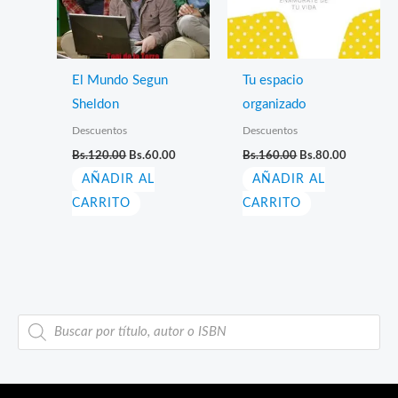
El Mundo Segun
Tu espacio
Sheldon
organizado
Descuentos
Descuentos
El
El
El
El
Bs.
120.00
Bs.
60.00
Bs.
160.00
Bs.
80.00
precio
precio
precio
precio
AÑADIR AL
original
actual
AÑADIR AL
original
actual
era:
es:
era:
es:
CARRITO
CARRITO
Bs.120.00.
Bs.60.00.
Bs.160.00.
Bs.80.00.
B
ú
s
q
u
e
d