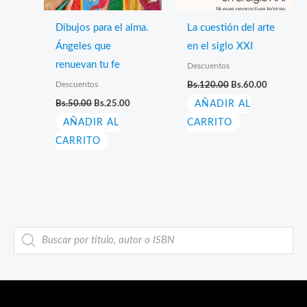
Dibujos para el alma.
La cuestión del arte
Ángeles que
en el siglo XXI
renuevan tu fe
Descuentos
El
El
Descuentos
Bs.
120.00
Bs.
60.00
precio
precio
El
El
Bs.
50.00
Bs.
25.00
AÑADIR AL
original
actual
precio
precio
era:
es:
AÑADIR AL
original
actual
CARRITO
Bs.120.00.
Bs.60.00.
era:
es:
CARRITO
Bs.50.00.
Bs.25.00.
B
ú
s
q
u
e
d
a