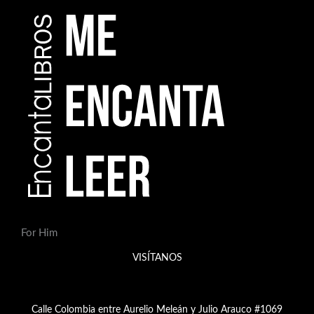
d
e
p
r
o
d
u
c
t
o
s
For Him
VISÍTANOS
Calle Colombia entre Aurelio Meleán y Julio Arauco #1069