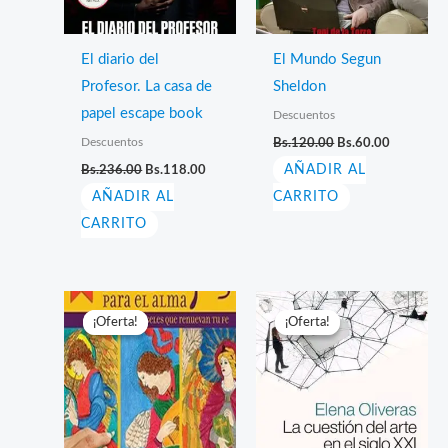
El diario del
El Mundo Segun
Profesor. La casa de
Sheldon
papel escape book
Descuentos
El
El
Descuentos
Bs.
120.00
Bs.
60.00
precio
precio
El
El
Bs.
236.00
Bs.
118.00
AÑADIR AL
original
actual
precio
precio
era:
es:
AÑADIR AL
original
actual
CARRITO
Bs.120.00.
Bs.60.00.
era:
es:
CARRITO
Bs.236.00.
Bs.118.00.
¡Oferta!
¡Oferta!
¡Oferta!
¡Oferta!