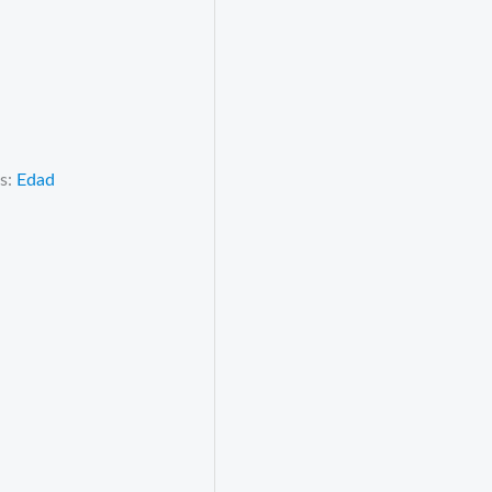
s
as:
Edad