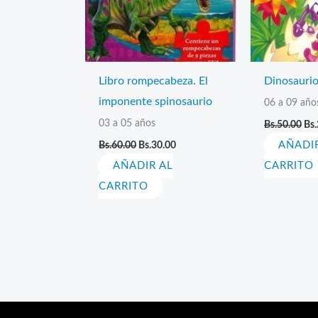
Libro rompecabeza. El
Dinosaurio
imponente spinosaurio
06 a 09 año
El
03 a 05 años
Bs.
50.00
Bs.
pre
El
El
Bs.
60.00
Bs.
30.00
AÑADI
ori
precio
precio
era
AÑADIR AL
original
actual
CARRITO
Bs.
era:
es:
CARRITO
Bs.60.00.
Bs.30.00.