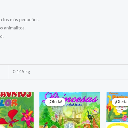
ra los más pequeños.
s animalitos.
d.
0.145 kg
¡Oferta!
¡Oferta!
¡Oferta
¡Oferta