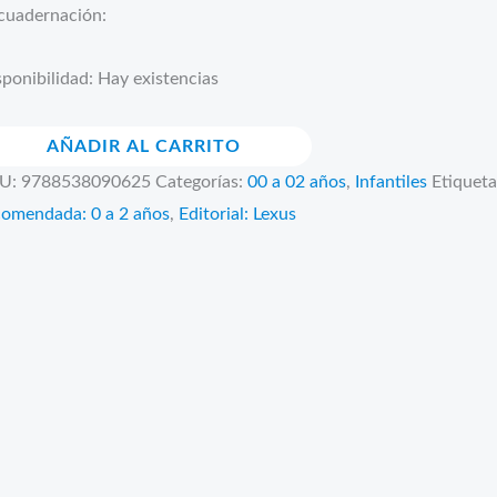
cuadernación:
ponibilidad:
Hay existencias
ro
AÑADIR AL CARRITO
mohada.
U:
9788538090625
Categorías:
00 a 02 años
,
Infantiles
Etiquet
ra
comendada: 0 a 2 años
,
Editorial: Lexus
rmir
n
ho
ntidad