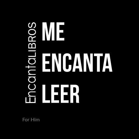
For Him