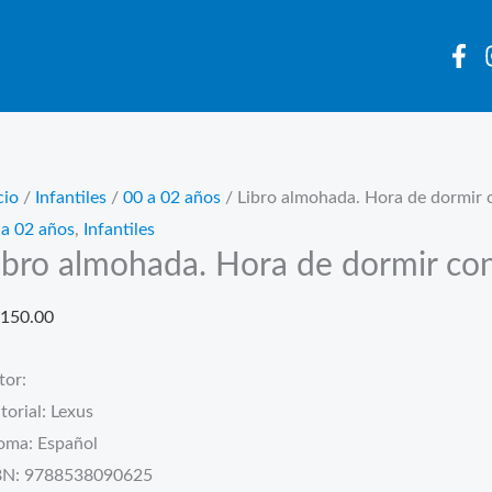
cio
/
Infantiles
/
00 a 02 años
/ Libro almohada. Hora de dormir
 a 02 años
,
Infantiles
ibro almohada. Hora de dormir co
150.00
tor:
torial: Lexus
ioma: Español
BN: 9788538090625