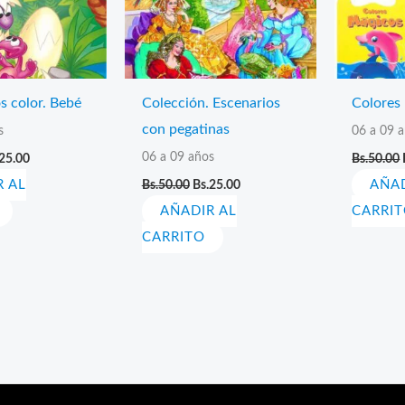
s color. Bebé
Colección. Escenarios
Colores
con pegatinas
s
06 a 09 
El
06 a 09 años
25.00
Bs.
50.00
cio
precio
El
El
R AL
ginal
actual
Bs.
50.00
Bs.
25.00
AÑAD
precio
precio
:
es:
AÑADIR AL
original
actual
CARRI
50.00.
Bs.25.00.
era:
es:
CARRITO
Bs.50.00.
Bs.25.00.