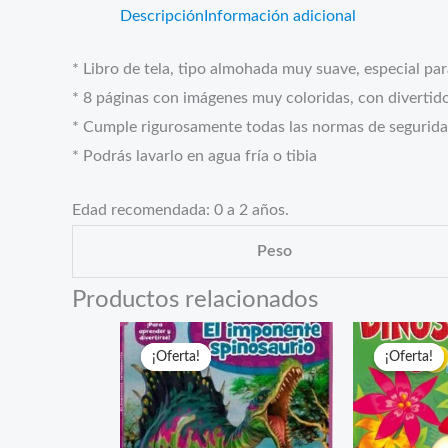
Descripción
Información adicional
* Libro de tela, tipo almohada muy suave, especial pa
* 8 páginas con imágenes muy coloridas, con divertido
* Cumple rigurosamente todas las normas de segurida
* Podrás lavarlo en agua fría o tibia
Edad recomendada: 0 a 2 años.
Peso
Productos relacionados
¡Oferta!
¡Oferta!
¡Oferta!
¡Oferta!