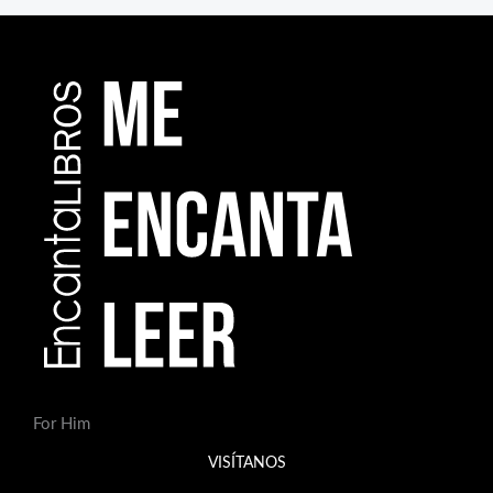
For Him
VISÍTANOS