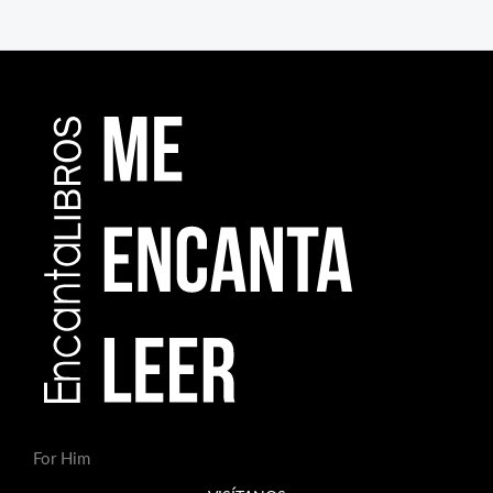
For Him