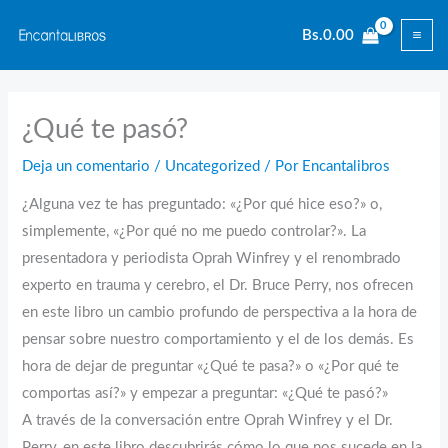
Ir
Bs.
0.00
al
contenido
¿Qué te pasó?
Deja un comentario
/
Uncategorized
/ Por
Encantalibros
¿Alguna vez te has preguntado: «¿Por qué hice eso?» o,
simplemente, «¿Por qué no me puedo controlar?». La
presentadora y periodista Oprah Winfrey y el renombrado
experto en trauma y cerebro, el Dr. Bruce Perry, nos ofrecen
en este libro un cambio profundo de perspectiva a la hora de
pensar sobre nuestro comportamiento y el de los demás. Es
hora de dejar de preguntar «¿Qué te pasa?» o «¿Por qué te
comportas así?» y empezar a preguntar: «¿Qué te pasó?»
A través de la conversación entre Oprah Winfrey y el Dr.
Perry, en este libro descubrirás cómo lo que nos sucede en la