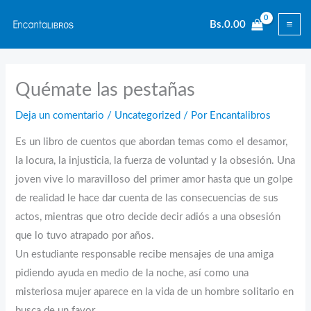
Ir
Bs.
0.00
al
contenido
Quémate las pestañas
Deja un comentario
/
Uncategorized
/ Por
Encantalibros
Es un libro de cuentos que abordan temas como el desamor,
la locura, la injusticia, la fuerza de voluntad y la obsesión. Una
joven vive lo maravilloso del primer amor hasta que un golpe
de realidad le hace dar cuenta de las consecuencias de sus
actos, mientras que otro decide decir adiós a una obsesión
que lo tuvo atrapado por años.
Un estudiante responsable recibe mensajes de una amiga
pidiendo ayuda en medio de la noche, así como una
misteriosa mujer aparece en la vida de un hombre solitario en
busca de un favor.