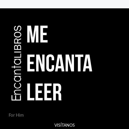
For Him
VISÍTANOS