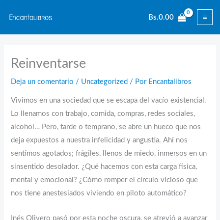
Ir
Bs.
0.00
al
contenido
Reinventarse
Deja un comentario
/
Uncategorized
/ Por
Encantalibros
Vivimos en una sociedad que se escapa del vacío existencial.
Lo llenamos con trabajo, comida, compras, redes sociales,
alcohol… Pero, tarde o temprano, se abre un hueco que nos
deja expuestos a nuestra infelicidad y angustia. Ahí nos
sentimos agotados; frágiles, llenos de miedo, inmersos en un
sinsentido desolador. ¿Qué hacemos con esta carga física,
mental y emocional? ¿Cómo romper el círculo vicioso que
nos tiene anestesiados viviendo en piloto automático?
Inés Olivero pasó por esta noche oscura, se atrevió a avanzar