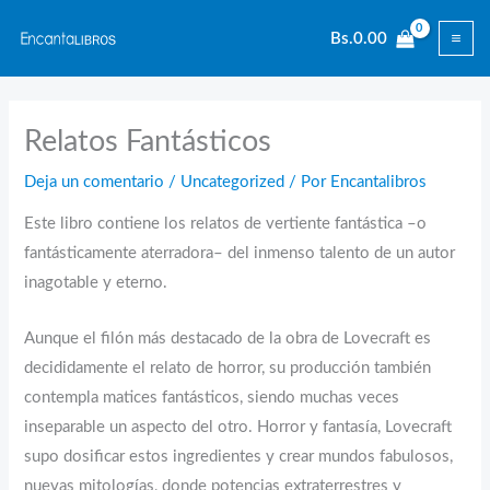
Ir
Bs.
0.00
al
contenido
Relatos Fantásticos
Deja un comentario
/
Uncategorized
/ Por
Encantalibros
Este libro contiene los relatos de vertiente fantástica –o
fantásticamente aterradora– del inmenso talento de un autor
inagotable y eterno.
Aunque el filón más destacado de la obra de Lovecraft es
decididamente el relato de horror, su producción también
contempla matices fantásticos, siendo muchas veces
inseparable un aspecto del otro. Horror y fantasía, Lovecraft
supo dosificar estos ingredientes y crear mundos fabulosos,
nuevas mitologías, donde potencias extraterrestres y