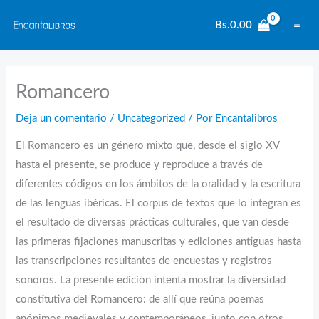
Ir
Bs.
0.00
al
contenido
Romancero
Deja un comentario
/
Uncategorized
/ Por
Encantalibros
El Romancero es un género mixto que, desde el siglo XV
hasta el presente, se produce y reproduce a través de
diferentes códigos en los ámbitos de la oralidad y la escritura
de las lenguas ibéricas. El corpus de textos que lo integran es
el resultado de diversas prácticas culturales, que van desde
las primeras fijaciones manuscritas y ediciones antiguas hasta
las transcripciones resultantes de encuestas y registros
sonoros. La presente edición intenta mostrar la diversidad
constitutiva del Romancero: de allí que reúna poemas
anónimos medievales y contemporáneos, junto con otros