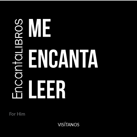
For Him
VISÍTANOS