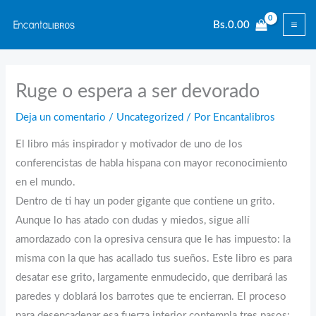
Ir
Bs.
0.00
al
contenido
Ruge o espera a ser devorado
Deja un comentario
/
Uncategorized
/ Por
Encantalibros
El libro más inspirador y motivador de uno de los
conferencistas de habla hispana con mayor reconocimiento
en el mundo.
Dentro de ti hay un poder gigante que contiene un grito.
Aunque lo has atado con dudas y miedos, sigue allí
amordazado con la opresiva censura que le has impuesto: la
misma con la que has acallado tus sueños. Este libro es para
desatar ese grito, largamente enmudecido, que derribará las
paredes y doblará los barrotes que te encierran. El proceso
para desencadenar esa fuerza interior contempla tres pasos: