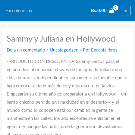
Ir
Bs.
0.00
al
contenido
Sammy y Juliana en Hollywood
Deja un comentario
/
Uncategorized
/ Por
Encantalibros
-PRODUCTO CON DESCUENTO- Sammy Santos pasa el
verano descubriéndose a través de los ojos de Juliana, una
chica hermosa, independiente y sumamente vulnerable que lo
hará conocer el lado más dulce y más oscuro de la vida.
Empezarán su último año de preparatoria en Hollywood —un
barrio chicano perdido en una ciudad en el desierto— y el
mundo como lo conocen está por cambiar: la gente se
manifiesta en las calles, los adolescentes se enlistan en el
ejército y aunque las noticias de la guerra son devastadoras,
el amor se respira en el aire.