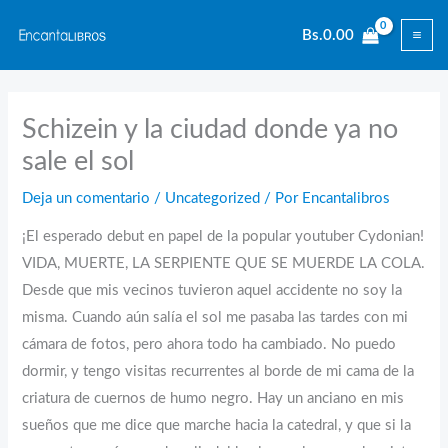
Ir
Bs.
0.00
al
contenido
Schizein y la ciudad donde ya no
sale el sol
Deja un comentario
/
Uncategorized
/ Por
Encantalibros
¡El esperado debut en papel de la popular youtuber Cydonian!
VIDA, MUERTE, LA SERPIENTE QUE SE MUERDE LA COLA.
Desde que mis vecinos tuvieron aquel accidente no soy la
misma. Cuando aún salía el sol me pasaba las tardes con mi
cámara de fotos, pero ahora todo ha cambiado. No puedo
dormir, y tengo visitas recurrentes al borde de mi cama de la
criatura de cuernos de humo negro. Hay un anciano en mis
sueños que me dice que marche hacia la catedral, y que si la