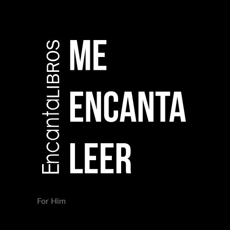
For Him