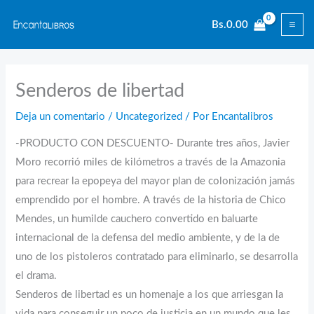
Ir
Bs.
0.00
al
contenido
Senderos de libertad
Deja un comentario
/
Uncategorized
/ Por
Encantalibros
-PRODUCTO CON DESCUENTO- Durante tres años, Javier
Moro recorrió miles de kilómetros a través de la Amazonia
para recrear la epopeya del mayor plan de colonización jamás
emprendido por el hombre. A través de la historia de Chico
Mendes, un humilde cauchero convertido en baluarte
internacional de la defensa del medio ambiente, y de la de
uno de los pistoleros contratado para eliminarlo, se desarrolla
el drama.
Senderos de libertad es un homenaje a los que arriesgan la
vida para conseguir un poco de justicia en un mundo que les