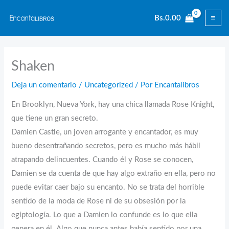
Ir
Bs.
0.00
al
contenido
Shaken
Deja un comentario
/
Uncategorized
/ Por
Encantalibros
En Brooklyn, Nueva York, hay una chica llamada Rose Knight,
que tiene un gran secreto.
Damien Castle, un joven arrogante y encantador, es muy
bueno desentrañando secretos, pero es mucho más hábil
atrapando delincuentes. Cuando él y Rose se conocen,
Damien se da cuenta de que hay algo extraño en ella, pero no
puede evitar caer bajo su encanto. No se trata del horrible
sentido de la moda de Rose ni de su obsesión por la
egiptología. Lo que a Damien lo confunde es lo que ella
genera en él. Algo que nunca antes había sentido por una