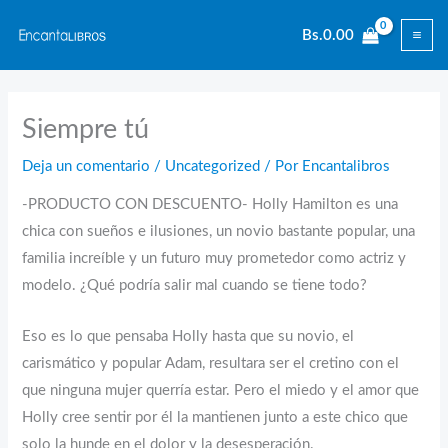
Ir
Bs.
0.00
al
contenido
Siempre tú
Deja un comentario
/
Uncategorized
/ Por
Encantalibros
-PRODUCTO CON DESCUENTO- Holly Hamilton es una
chica con sueños e ilusiones, un novio bastante popular, una
familia increíble y un futuro muy prometedor como actriz y
modelo. ¿Qué podría salir mal cuando se tiene todo?
Eso es lo que pensaba Holly hasta que su novio, el
carismático y popular Adam, resultara ser el cretino con el
que ninguna mujer querría estar. Pero el miedo y el amor que
Holly cree sentir por él la mantienen junto a este chico que
solo la hunde en el dolor y la desesperación.