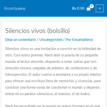
Ir
Bs.
0.00
al
contenido
Silencios vivos (bolsillo)
Deja un comentario
/
Uncategorized
/ Por
Encantalibros
Silencios vivos es una invitación a convivir en la intimidad de
otro. Con estos poemas, Nach abre la puerta de su peque­ño
mundo al lector atrevido, dispuesto a volar. Letras que son
emoción sincera, cargadas de anhelos, de confesiones y de
introspección. El autor vuelve a asomarse a su propio interior
para ofrecer una escritura llena de memorias y vivencias, para
construir una forma voraz de cuestionar el mundo y dejarnos
entrar en su paraíso silencioso, el nuestro, el de todos.
Nach ha encontrado en la poesía un nuevo formato en el que