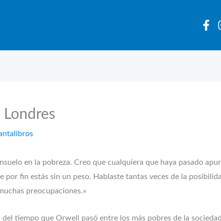
n Londres
antalibros
onsuelo en la pobreza. Creo que cualquiera que haya pasado apu
ue por fin estás sin un peso. Hablaste tantas veces de la posibilid
a muchas preocupaciones.»
to del tiempo que Orwell pasó entre los más pobres de la sociedad