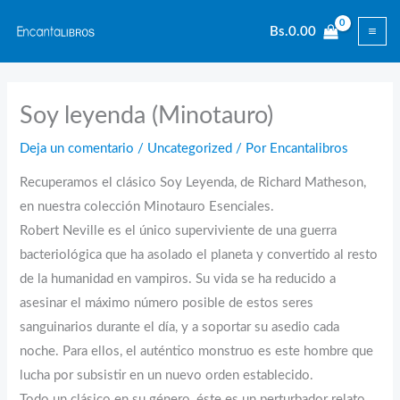
Ir
Bs.
0.00
al
contenido
Soy leyenda (Minotauro)
Deja un comentario
/
Uncategorized
/ Por
Encantalibros
Recuperamos el clásico Soy Leyenda, de Richard Matheson,
en nuestra colección Minotauro Esenciales.
Robert Neville es el único superviviente de una guerra
bacteriológica que ha asolado el planeta y convertido al resto
de la humanidad en vampiros. Su vida se ha reducido a
asesinar el máximo número posible de estos seres
sanguinarios durante el día, y a soportar su asedio cada
noche. Para ellos, el auténtico monstruo es este hombre que
lucha por subsistir en un nuevo orden establecido.
Todo un clásico en su género, éste es un perturbador relato