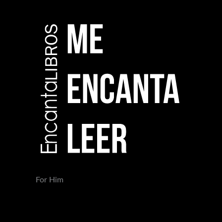
For Him