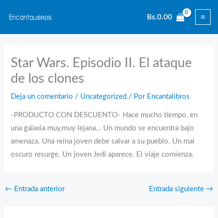
Ir
Bs.
0.00
al
contenido
Star Wars. Episodio II. El ataque
de los clones
Deja un comentario
/
Uncategorized
/ Por
Encantalibros
-PRODUCTO CON DESCUENTO- Hace mucho tiempo, en
una galaxia muy,muy lejana… Un mundo se encuentra bajo
amenaza. Una reina joven debe salvar a su pueblo. Un mal
oscuro resurge. Un joven Jedi aparece. El viaje comienza.
←
Entrada anterior
Entrada siguiente
→