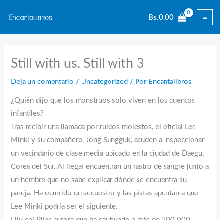
Ir
Bs.
0.00
al
contenido
Still with us. Still with 3
Deja un comentario
/
Uncategorized
/ Por
Encantalibros
¿Quién dijo que los monstruos solo viven en los cuentos
infantiles?
Tras recibir una llamada por ruidos molestos, el oficial Lee
Minki y su compañero, Jong Sungguk, acuden a inspeccionar
un vecindario de clase media ubicado en la ciudad de Daegu,
Corea del Sur. Al llegar encuentran un rastro de sangre junto a
un hombre que no sabe explicar dónde se encuentra su
pareja. Ha ocurrido un secuestro y las pistas apuntan a que
Lee Minki podría ser el siguiente.
Lily del Pilar, autora que ha cautivado a más de 200.000