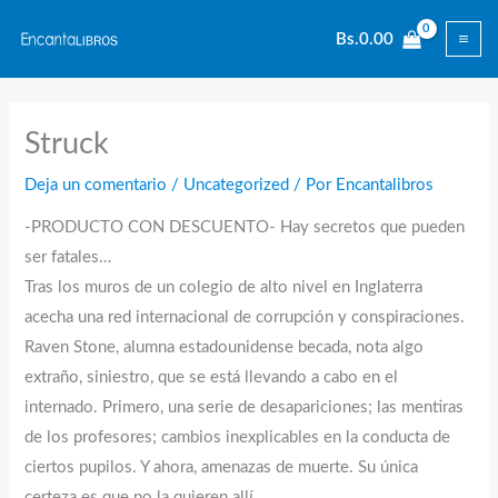
Ir
Bs.
0.00
al
contenido
Struck
Deja un comentario
/
Uncategorized
/ Por
Encantalibros
-PRODUCTO CON DESCUENTO- Hay secretos que pueden
ser fatales…
Tras los muros de un colegio de alto nivel en Inglaterra
acecha una red internacional de corrupción y conspiraciones.
Raven Stone, alumna estadounidense becada, nota algo
extraño, siniestro, que se está llevando a cabo en el
internado. Primero, una serie de desapariciones; las mentiras
de los profesores; cambios inexplicables en la conducta de
ciertos pupilos. Y ahora, amenazas de muerte. Su única
certeza es que no la quieren allí.