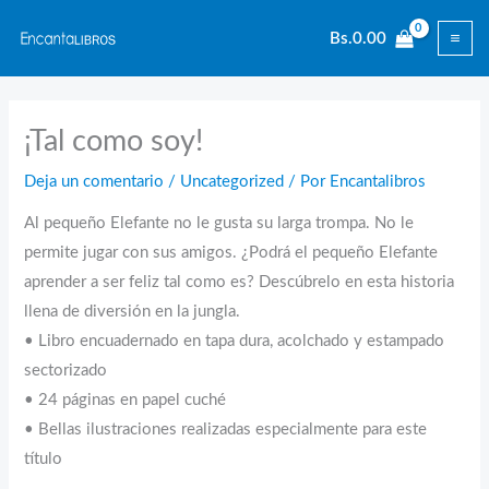
Ir
Bs.
0.00
al
contenido
¡Tal como soy!
Deja un comentario
/
Uncategorized
/ Por
Encantalibros
Al pequeño Elefante no le gusta su larga trompa. No le
permite jugar con sus amigos. ¿Podrá el pequeño Elefante
aprender a ser feliz tal como es? Descúbrelo en esta historia
llena de diversión en la jungla.
• Libro encuadernado en tapa dura, acolchado y estampado
sectorizado
• 24 páginas en papel cuché
• Bellas ilustraciones realizadas especialmente para este
título