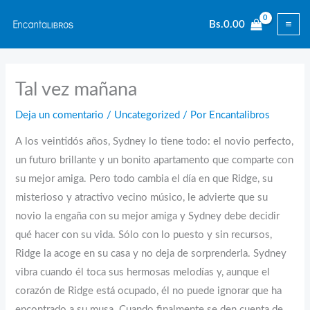
Ir
Bs.
0.00
al
contenido
Tal vez mañana
Deja un comentario
/
Uncategorized
/ Por
Encantalibros
A los veintidós años, Sydney lo tiene todo: el novio perfecto,
un futuro brillante y un bonito apartamento que comparte con
su mejor amiga. Pero todo cambia el día en que Ridge, su
misterioso y atractivo vecino músico, le advierte que su
novio la engaña con su mejor amiga y Sydney debe decidir
qué hacer con su vida. Sólo con lo puesto y sin recursos,
Ridge la acoge en su casa y no deja de sorprenderla. Sydney
vibra cuando él toca sus hermosas melodías y, aunque el
corazón de Ridge está ocupado, él no puede ignorar que ha
encontrado a su musa. Cuando finalmente se den cuenta de