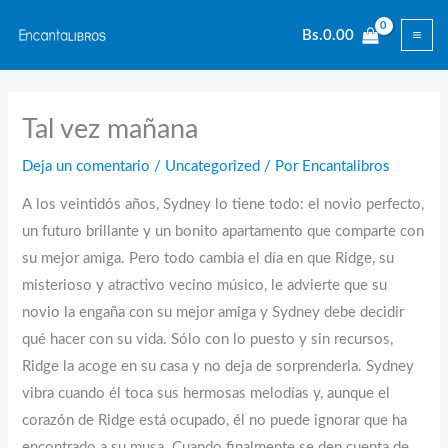
Ir
Bs.
0.00
al
contenido
Tal vez mañana
Deja un comentario
/
Uncategorized
/ Por
Encantalibros
A los veintidós años, Sydney lo tiene todo: el novio perfecto,
un futuro brillante y un bonito apartamento que comparte con
su mejor amiga. Pero todo cambia el día en que Ridge, su
misterioso y atractivo vecino músico, le advierte que su
novio la engaña con su mejor amiga y Sydney debe decidir
qué hacer con su vida. Sólo con lo puesto y sin recursos,
Ridge la acoge en su casa y no deja de sorprenderla. Sydney
vibra cuando él toca sus hermosas melodías y, aunque el
corazón de Ridge está ocupado, él no puede ignorar que ha
encontrado a su musa. Cuando finalmente se den cuenta de