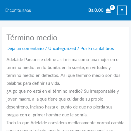
Ir
Bs.
0.00
al
contenido
Término medio
Deja un comentario
/
Uncategorized
/ Por
Encantalibros
Adelaide Parson se define a sí misma como una mujer en el
término medio: en lo bonita, en la suerte, en virtudes y
término medio en defectos. Así que término medio son dos
palabras para definir su vida.
¿Algo que no está en el término medio? Su irresponsable y
joven madre, a la que tiene que cuidar de su propio
desenfreno, incluso hasta el punto de que no pierda sus
bragas con el primer hombre que le sonría.
Todo lo que Adelaide considera medianamente normal cambia
con su nuevo trabajo, que le trae como consecuencia su