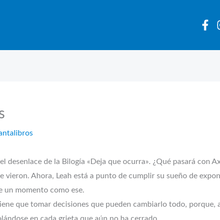
s
antalibros
 el desenlace de la Bilogía «Deja que ocurra». ¿Qué pasará con Ax
e vieron. Ahora, Leah está a punto de cumplir su sueño de expon
 de un momento como ese.
iene que tomar decisiones que pueden cambiarlo todo, porque, a 
Colándose en cada grieta que aún no ha cerrado.