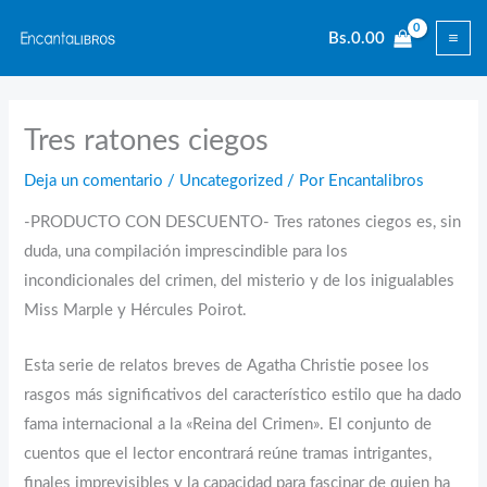
Ir
Bs.
0.00
al
contenido
Tres ratones ciegos
Deja un comentario
/
Uncategorized
/ Por
Encantalibros
-PRODUCTO CON DESCUENTO- Tres ratones ciegos es, sin
duda, una compilación imprescindible para los
incondicionales del crimen, del misterio y de los inigualables
Miss Marple y Hércules Poirot.
Esta serie de relatos breves de Agatha Christie posee los
rasgos más significativos del característico estilo que ha dado
fama internacional a la «Reina del Crimen». El conjunto de
cuentos que el lector encontrará reúne tramas intrigantes,
finales imprevisibles y la capacidad para fascinar de quien ha