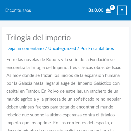
Ir
Bs.
0.00
al
contenido
Trilogía del imperio
Deja un comentario
/
Uncategorized
/ Por
Encantalibros
Entre las novelas de Robots y la serie de la Fundación se
encuentra la Trilogía del Imperio: tres clásicas obras de Isaac
Asimov donde se trazan los inicios de la expansión humana
por la Galaxia hasta llegar al auge del Imperio Galáctico con
capital en Trantor. En Polvo de estrellas, un ranchero de un
mundo agrícola y la princesa de un sofisticado reino nebular
deben unir sus fuerzas para tratar de encontrar el mundo
rebelde que supone la última esperanza contra el tiránico
imperio que los oprime. En Las corrientes del espacio, el
descubrimiento de un espacioanalista pone en peligro la