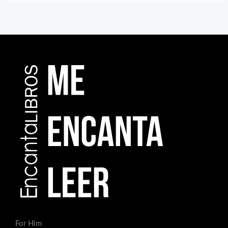
For Him