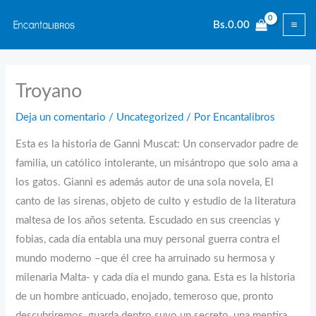
Ir
Bs.
0.00
al
contenido
Troyano
Deja un comentario
/
Uncategorized
/ Por
Encantalibros
Esta es la historia de Ganni Muscat: Un conservador padre de
familia, un católico intolerante, un misántropo que solo ama a
los gatos. Gianni es además autor de una sola novela, El
canto de las sirenas, objeto de culto y estudio de la literatura
maltesa de los años setenta. Escudado en sus creencias y
fobias, cada día entabla una muy personal guerra contra el
mundo moderno –que él cree ha arruinado su hermosa y
milenaria Malta- y cada día el mundo gana. Esta es la historia
de un hombre anticuado, enojado, temeroso que, pronto
descubriremos, guarda dentro suyo un secreto, una mentira,