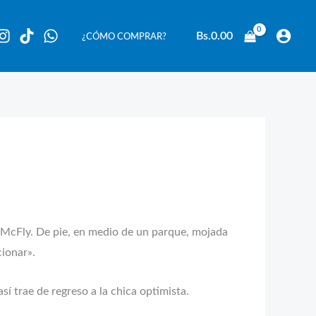
Bs.
0.00
¿CÓMO COMPRAR?
yd McFly. De pie, en medio de un parque, mojada
cionar».
í trae de regreso a la chica optimista.