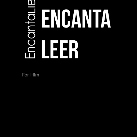
For Him