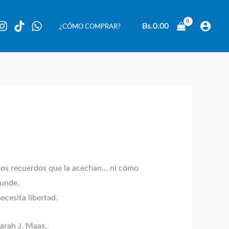
Bs.
0.00
¿CÓMO COMPRAR?
s los recuerdos que la acechan… ni cómo
funde.
ecesita libertad.
Sarah J. Maas.