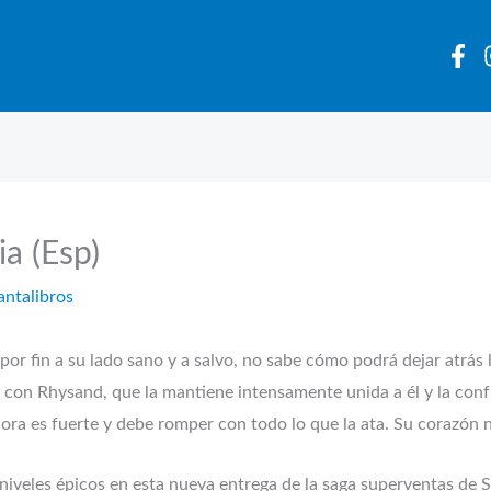
ia (Esp)
antalibros
 por fin a su lado sano y a salvo, no sabe cómo podrá dejar atrá
 con Rhysand, que la mantiene intensamente unida a él y la con
ora es fuerte y debe romper con todo lo que la ata. Su corazón n
 niveles épicos en esta nueva entrega de la saga superventas de 