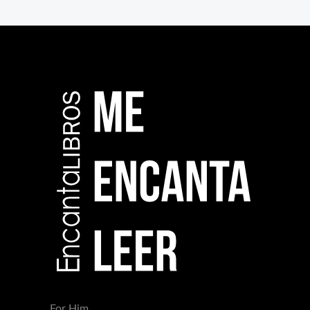
For Him