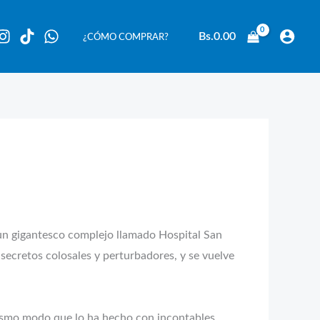
Bs.
0.00
¿CÓMO COMPRAR?
 gigantesco complejo llamado Hospital San
secretos colosales y perturbadores, y se vuelve
ismo modo que lo ha hecho con incontables