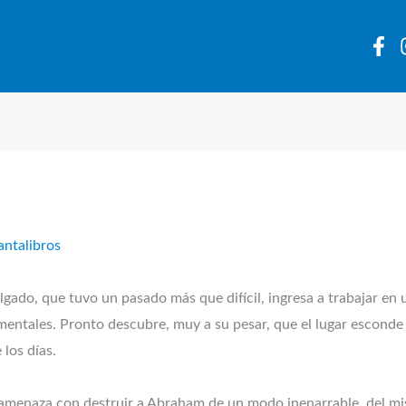
antalibros
ue tuvo un pasado más que difícil, ingresa a trabajar en un
entales. Pronto descubre, muy a su pesar, que el lugar esconde 
 los días.
 amenaza con destruir a Abraham de un modo inenarrable, del m