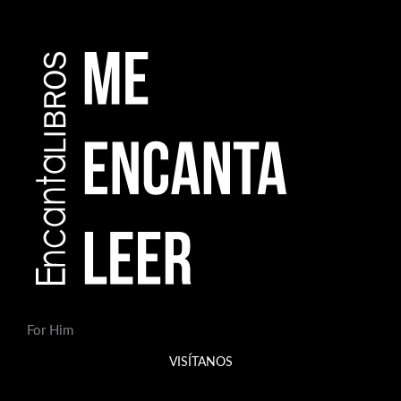
For Him
VISÍTANOS