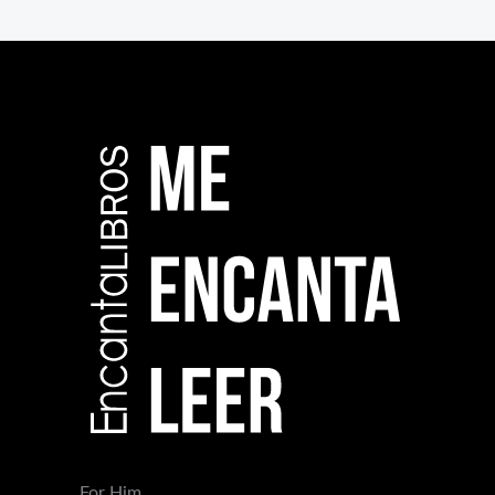
For Him