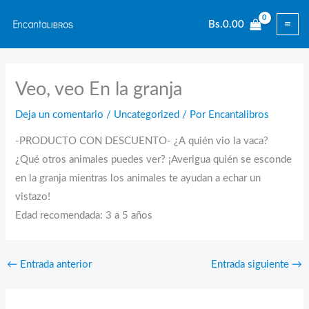
Ir
Bs.
0.00
al
contenido
Veo, veo En la granja
Deja un comentario
/
Uncategorized
/ Por
Encantalibros
-PRODUCTO CON DESCUENTO- ¿A quién vio la vaca?
¿Qué otros animales puedes ver? ¡Averigua quién se esconde
en la granja mientras los animales te ayudan a echar un
vistazo!
Edad recomendada: 3 a 5 años
←
Entrada anterior
Entrada siguiente
→