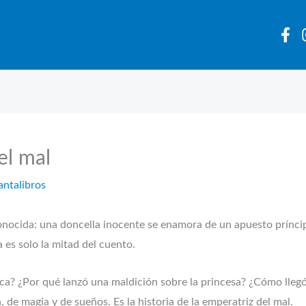
el mal
antalibros
conocida: una doncella inocente se enamora de un apuesto prínci
es solo la mitad del cuento.
a? ¿Por qué lanzó una maldición sobre la princesa? ¿Cómo llegó a
, de magia y de sueños. Es la historia de la emperatriz del mal.