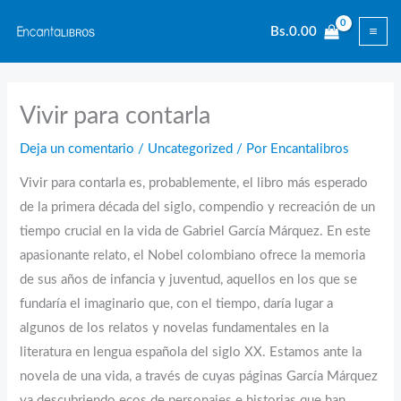
Ir
Bs.
0.00
al
contenido
Vivir para contarla
Deja un comentario
/
Uncategorized
/ Por
Encantalibros
Vivir para contarla es, probablemente, el libro más esperado
de la primera década del siglo, compendio y recreación de un
tiempo crucial en la vida de Gabriel García Márquez. En este
apasionante relato, el Nobel colombiano ofrece la memoria
de sus años de infancia y juventud, aquellos en los que se
fundaría el imaginario que, con el tiempo, daría lugar a
algunos de los relatos y novelas fundamentales en la
literatura en lengua española del siglo XX. Estamos ante la
novela de una vida, a través de cuyas páginas García Márquez
va descubriendo ecos de personajes e historias que han