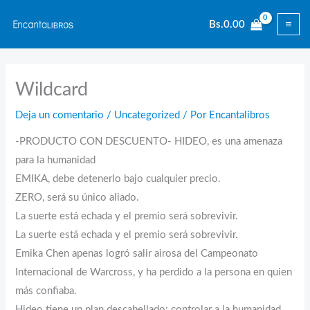
Ir
Bs.
0.00
al
contenido
Wildcard
Deja un comentario
/
Uncategorized
/ Por
Encantalibros
-PRODUCTO CON DESCUENTO- HIDEO, es una amenaza
para la humanidad
EMIKA, debe detenerlo bajo cualquier precio.
ZERO, será su único aliado.
La suerte está echada y el premio será sobrevivir.
La suerte está echada y el premio será sobrevivir.
Emika Chen apenas logró salir airosa del Campeonato
Internacional de Warcross, y ha perdido a la persona en quien
más confiaba.
Hideo tiene un plan descabellado: controlar a la humanidad