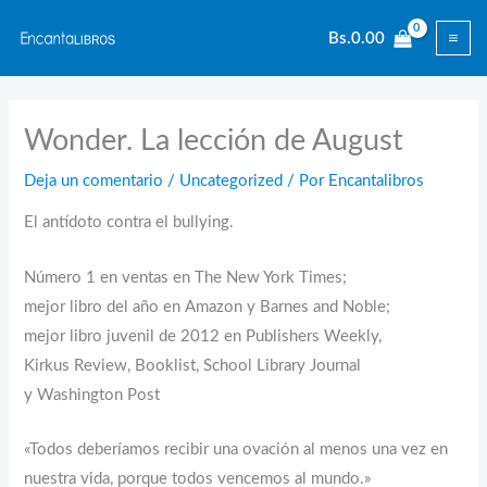
Ir
Bs.
0.00
al
contenido
Wonder. La lección de August
Deja un comentario
/
Uncategorized
/ Por
Encantalibros
El antídoto contra el bullying.
Número 1 en ventas en The New York Times;
mejor libro del año en Amazon y Barnes and Noble;
mejor libro juvenil de 2012 en Publishers Weekly,
Kirkus Review, Booklist, School Library Journal
y Washington Post
«Todos deberíamos recibir una ovación al menos una vez en
nuestra vida, porque todos vencemos al mundo.»