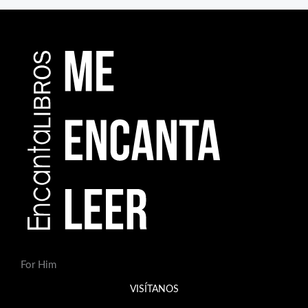
For Him
VISÍTANOS