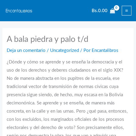
Ir
Bs.
0.00
al
contenido
A bala piedra y palo t/d
Deja un comentario
/
Uncategorized
/ Por
Encantalibros
¿Dónde y cómo se aprende y se enseña la democracia y el
uso de los derechos y deberes ciudadanos en el siglo XIX?
No de manera abstracta en los pupitres de la escuela, ese
tradicional vector de transmisión de normas cívicas cuya
presencia sigue siendo, de hecho, muy escasa en la Bolivia
decimonónica. Se aprende y se enseña, de manera más
concreta, en la calle y en las urnas. Pero ¿qué pasa, entonces,
con los excluidos, los marginados oficiales de los procesos
electorales y del derecho de voto? Son precisamente ellos,
según nos demuestra la obra, los que van a adquirir una